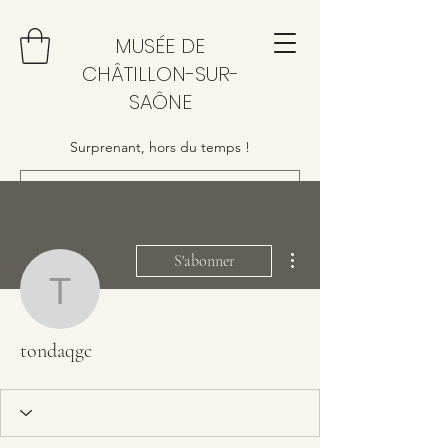
MUSÉE DE
CHÂTILLON-SUR-
SAÔNE
Surprenant, hors du temps !
Plus d'actions
S'abonner
tondaqgc
tondaqgc