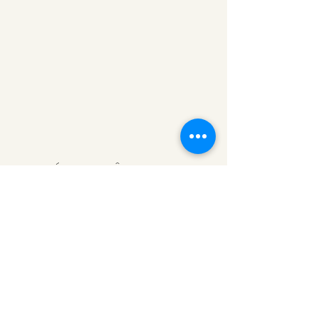
MUSÉE DE CHÂTILLON-SUR-
SAÔNE
07 81 88 93 08
Rue de l'Assaut
88410 Châtillon-sur-Saône