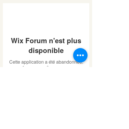
Wix Forum n'est plus
disponible
Cette application a été abandonnée.
MUSÉE DE CHÂTILLON-SUR-
Si vous avez besoin d'une
application communautaire, utilisez
SAÔNE
Wix Groups.
07 81 88 93 08
Rue de l'Assaut
88410 Châtillon-sur-Saône