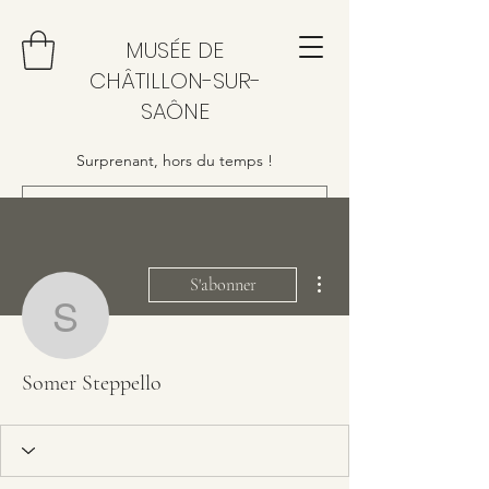
MUSÉE DE
CHÂTILLON-SUR-
SAÔNE
Surprenant, hors du temps !
Plus d'actions
S'abonner
Somer Steppello
Somer Steppello