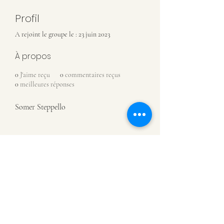
Profil
A rejoint le groupe le : 23 juin 2023
À propos
0
J'aime reçu
0
commentaires reçus
0
meilleures réponses
Somer Steppello
MUSÉE DE CHÂTILLON-SUR-
SAÔNE
07 81 88 93 08
Rue de l'Assaut
88410 Châtillon-sur-Saône