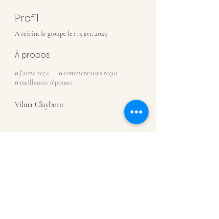
Profil
A rejoint le groupe le : 15 avr. 2023
À propos
0
J'aime reçu
0
commentaires reçus
0
meilleures réponses
Vilma Clayborn
MUSÉE DE CHÂTILLON-SUR-
SAÔNE
07 81 88 93 08
Rue de l'Assaut
88410 Châtillon-sur-Saône