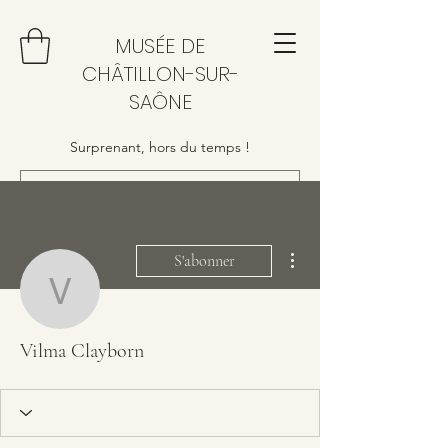
MUSÉE DE
CHÂTILLON-SUR-
SAÔNE
Surprenant, hors du temps !
Plus d'actions
S'abonner
Vilma Clayborn
Vilma Clayborn