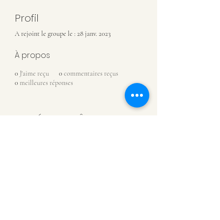
Profil
A rejoint le groupe le : 28 janv. 2023
À propos
0
J'aime reçu
0
commentaires reçus
0
meilleures réponses
MUSÉE DE CHÂTILLON-SUR-
SAÔNE
07 81 88 93 08
Rue de l'Assaut
88410 Châtillon-sur-Saône