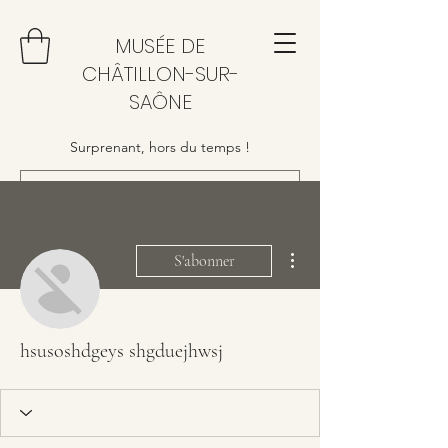
MUSÉE DE
CHÂTILLON-SUR-
SAÔNE
Surprenant, hors du temps !
Plus d'actions
S'abonner
hsusoshdgeys shgduejhwsj