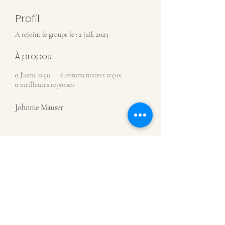
Profil
A rejoint le groupe le : 2 juil. 2023
À propos
0
J'aime reçu
6
commentaires reçus
0
meilleures réponses
Johnnie Mauser
MUSÉE DE CHÂTILLON-SUR-
SAÔNE
07 81 88 93 08
Rue de l'Assaut
88410 Châtillon-sur-Saône