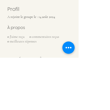
Profil
A rejoint le groupe le : 14 août 2024
À propos
0
J'aime reçu
0
commentaires reçus
0
meilleures réponses
MUSÉE DE CHÂTILLON-SUR-
SAÔNE
07 81 88 93 08
Rue de l'Assaut
88410 Châtillon-sur-Saône