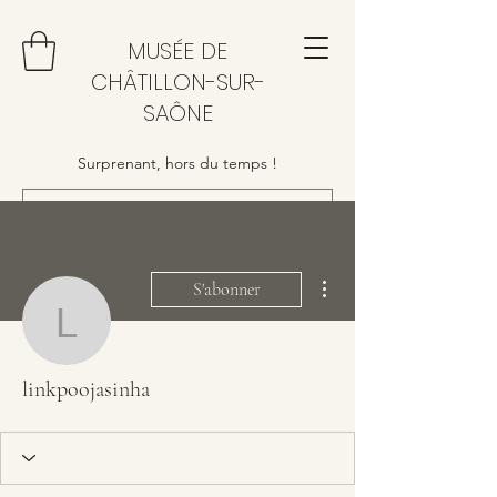
MUSÉE DE
CHÂTILLON-SUR-
SAÔNE
Surprenant, hors du temps !
Plus d'actions
S'abonner
linkpoojasinha
linkpoojasinha