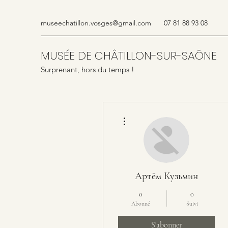
museechatillon.vosges@gmail.com
07 81 88 93 08
MUSÉE DE CHÂTILLON-SUR-SAÔNE
Surprenant, hors du temps !
Plus d'actions
Артём Кузьмин
0
0
Abonné
Suivi
S'abonner