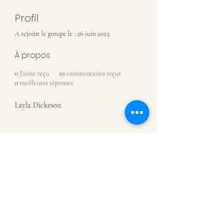
Profil
A rejoint le groupe le : 26 juin 2023
À propos
0
J'aime reçu
10
commentaires reçus
0
meilleures réponses
Layla Dickeson
MUSÉE DE CHÂTILLON-SUR-
SAÔNE
07 81 88 93 08
Rue de l'Assaut
88410 Châtillon-sur-Saône