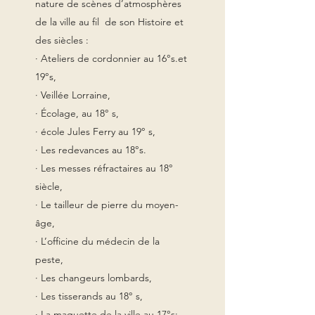
nature de scènes d’atmosphères
de la ville au fil de son Histoire et
des siècles :
· Ateliers de cordonnier au 16°s.et
19°s,
· Veillée Lorraine,
· Écolage, au 18° s,
· école Jules Ferry au 19° s,
· Les redevances au 18°s.
· Les messes réfractaires au 18°
siècle,
· Le tailleur de pierre du moyen-
âge,
· L’officine du médecin de la
peste,
· Les changeurs lombards,
· Les tisserands au 18° s,
· La maquette de la ville au 17°s;